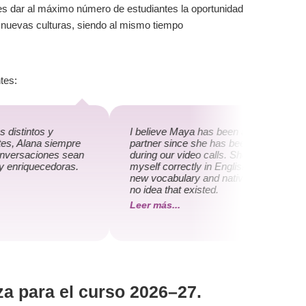
es dar al máximo número de estudiantes la oportunidad
 nuevas culturas, siendo al mismo tiempo
tes:
distintos y
I believe Maya has been an extraordinar
es, Alana siempre
partner since she has been really helpful
nversaciones sean
during our video calls. She helps me ex
y enriquecedoras.
myself correctly in English and I have le
new vocabulary and native expressions 
no idea that existed.
Leer más...
za para el curso 2026–27.