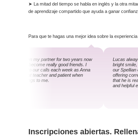
➤ La mitad del tiempo se habla en inglés y la otra mit
de aprendizaje compartido que ayuda a ganar confianza
Para que te hagas una mejor idea sobre la experiencia 
Anna has been my partner for two years now
Lucas always 
and we have become really good friends. I
bright smile,
look forward to our calls each week as Anna
our Spellian 
is such a great teacher and patient when
offering corre
explaining things to me.
that he is rea
and helpful 
Inscripciones abiertas. Rellen