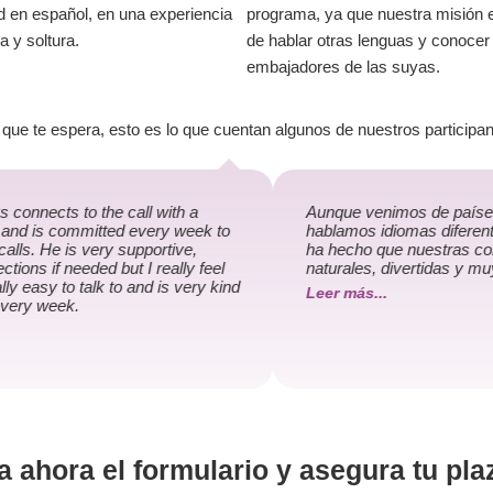
ad en español, en una experiencia
programa, ya que nuestra misión 
 y soltura.
de hablar otras lenguas y conocer
embajadores de las suyas.
que te espera, esto es lo que cuentan algunos de nuestros participan
connects to the call with a
Aunque venimos de países 
 and is committed every week to
hablamos idiomas diferent
calls. He is very supportive,
ha hecho que nuestras co
ctions if needed but I really feel
naturales, divertidas y mu
lly easy to talk to and is very kind
Leer más...
every week.
a ahora el formulario y asegura tu pla