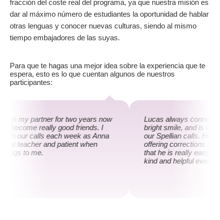
fracción del coste real del programa, ya que nuestra misión es
dar al máximo número de estudiantes la oportunidad de hablar
otras lenguas y conocer nuevas culturas, siendo al mismo
tiempo embajadores de las suyas.
Para que te hagas una mejor idea sobre la experiencia que te
espera, esto es lo que cuentan algunos de nuestros
participantes:
been my partner for two years now
Lucas always connects t
ve become really good friends. I
bright smile, and is co
rd to our calls each week as Anna
our Spellian calls. He is
great teacher and patient when
offering corrections if ne
 things to me.
that he is really easy to 
kind and helpful every 