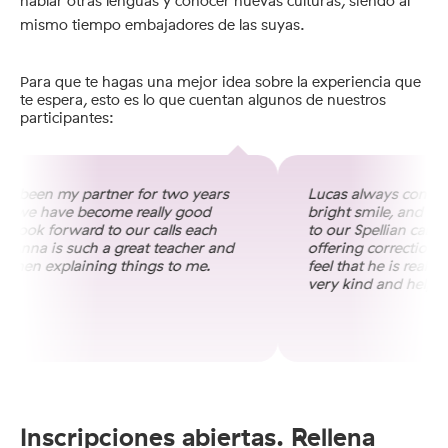
hablar otras lenguas y conocer nuevas culturas, siendo al
mismo tiempo embajadores de las suyas.
Para que te hagas una mejor idea sobre la experiencia que
te espera, esto es lo que cuentan algunos de nuestros
participantes:
 been my partner for two years
Lucas always connects
 we have become really good
bright smile, and is
I look forward to our calls each
to our Spellian calls. 
Anna is such a great teacher and
offering corrections if
when explaining things to me.
feel that he is really e
very kind and helpful
Inscripciones abiertas. Rellena