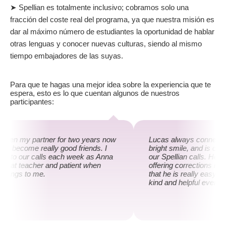
➤ Spellian es totalmente inclusivo; cobramos solo una
fracción del coste real del programa, ya que nuestra misión es
dar al máximo número de estudiantes la oportunidad de hablar
otras lenguas y conocer nuevas culturas, siendo al mismo
tiempo embajadores de las suyas.
Para que te hagas una mejor idea sobre la experiencia que te
espera, esto es lo que cuentan algunos de nuestros
participantes:
been my partner for two years now
Lucas always connects t
ve become really good friends. I
bright smile, and is co
ard to our calls each week as Anna
our Spellian calls. He i
 great teacher and patient when
offering corrections if ne
 things to me.
that he is really easy to
kind and helpful every 