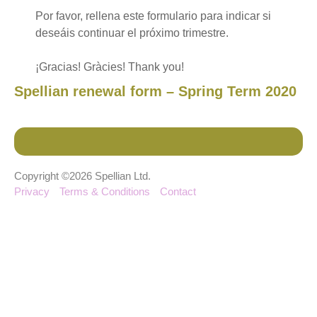
Por favor, rellena este formulario para indicar si
deseáis continuar el próximo trimestre.
¡Gracias! Gràcies! Thank you!
Spellian renewal form – Spring Term 2020
Copyright ©2026 Spellian Ltd.
Privacy
Terms & Conditions
Contact