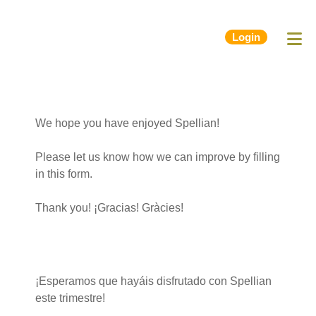
Login
We hope you have enjoyed Spellian!
Please let us know how we can improve by filling
in this form.
Thank you! ¡Gracias! Gràcies!
¡Esperamos que hayáis disfrutado con Spellian
este trimestre!