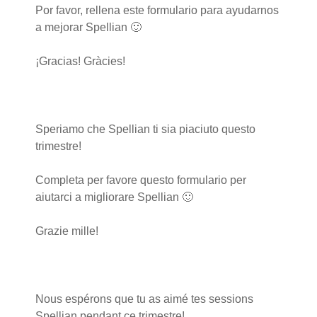
Por favor, rellena este formulario para ayudarnos
a mejorar Spellian 🙂
¡Gracias! Gràcies!
Speriamo che Spellian ti sia piaciuto questo
trimestre!
Completa per favore questo formulario per
aiutarci a migliorare Spellian 🙂
Grazie mille!
Nous espérons que tu as aimé tes sessions
Spellian pendant ce trimestre!